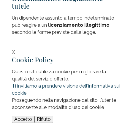
tutele
Un dipendente assunto a tempo indeterminato
può reagire a un
licenziamento illegittimo
secondo le forme previste dalla legge.
Le recenti riforme del lavoro hanno introdotto
regimi di tutela diversificati per lavoratori assunti
X
Cookie Policy
prima del 7 marzo 2015 (data prevista dal
Decreto legislativo 23/2015), per i quali restano
Questo sito utilizza cookie per migliorare la
valide le modalità previste dall’art. 18 della legge
qualità del servizio offerto.
300/1970 e dall’art. 8 della legge 604/1966 (e
Ti invitiamo a prendere visione dell'informativa sui
loro successive modificazioni), e per chi invece è
cookie
stato assunto dopo.
Proseguendo nella navigazione del sito, l'utente
Se il licenziamento riguarda un’azienda che abbia
acconsente alle modalità d'uso dei cookie
sino a 15 dipendenti
il licenziamento illegittimo
Accetto
Rifiuto
comporterà la
riassunzione del dipendente
entro tre giorni
o il versamento di un