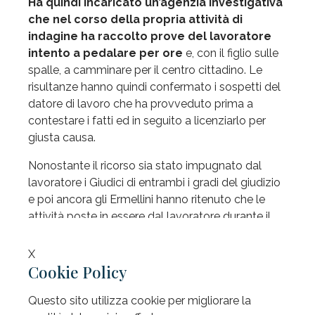
Ha quindi incaricato un’agenzia investigativa
che nel corso della propria attività di
indagine ha raccolto prove del lavoratore
intento a pedalare per ore
e, con il figlio sulle
spalle, a camminare per il centro cittadino. Le
risultanze hanno quindi confermato i sospetti del
datore di lavoro che ha provveduto prima a
contestare i fatti ed in seguito a licenziarlo per
giusta causa.
Nonostante il ricorso sia stato impugnato dal
lavoratore i Giudici di entrambi i gradi del giudizio
e poi ancora gli Ermellini hanno ritenuto che le
attività poste in essere dal lavoratore durante il
periodo di riposo erano in contrasto con lo stato
di infortunio e volti comunque a ritardarne la
X
guarigione.
Cookie Policy
Questo sito utilizza cookie per migliorare la