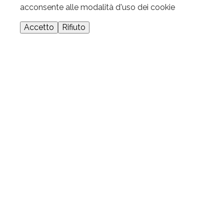
acconsente alle modalità d'uso dei cookie
Accetto
Rifiuto
Motivi Licenziamento
Quali sono i principali Motivi di
Licenziamento?
Quali sono le cause di licenziamento? Un
lavoratore può essere licenziato per crisi o
riorganizzazione aziendale, per la propria
condotta, malattia o invalidità