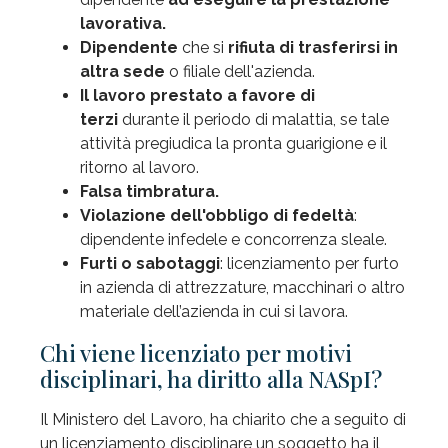
lavorativa.
Dipendente
che si
rifiuta di trasferirsi in
altra sede
o filiale dell'azienda.
Il lavoro prestato a favore di
terzi
durante il periodo di malattia, se tale
attività pregiudica la pronta guarigione e il
ritorno al lavoro.
Falsa timbratura.
Violazione dell'obbligo di fedeltà
:
dipendente infedele e concorrenza sleale.
Furti o sabotaggi
: licenziamento per furto
in azienda di attrezzature, macchinari o altro
materiale dell’azienda in cui si lavora.
Chi viene licenziato per motivi
disciplinari, ha diritto alla NASpI?
Il Ministero del Lavoro, ha chiarito che a seguito di
un licenziamento disciplinare un soggetto ha il