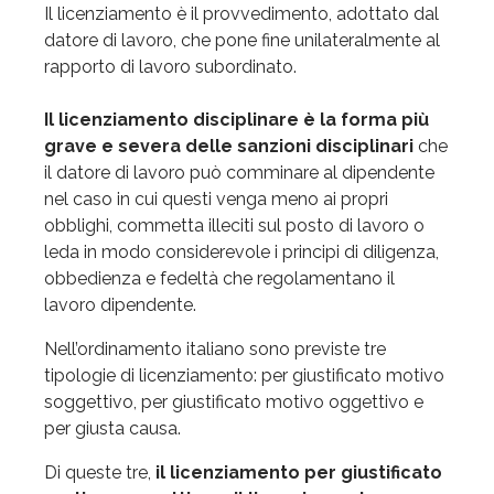
Il licenziamento è il provvedimento, adottato dal
datore di lavoro, che pone fine unilateralmente al
rapporto di lavoro subordinato.
Il licenziamento disciplinare è la forma più
grave e severa delle sanzioni disciplinari
che
il datore di lavoro può comminare al dipendente
nel caso in cui questi venga meno ai propri
obblighi, commetta illeciti sul posto di lavoro o
leda in modo considerevole i principi di diligenza,
obbedienza e fedeltà che regolamentano il
lavoro dipendente.
Nell’ordinamento italiano sono previste tre
tipologie di licenziamento: per giustificato motivo
soggettivo, per giustificato motivo oggettivo e
per giusta causa.
Di queste tre,
il licenziamento per giustificato