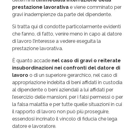
prestazione lavorativa
e viene comminato per
gravi inadempienze da parte del dipendente.
Si tratta qui di condotte particolarmente evidenti
che fanno, di fatto, venire meno in capo al datore
di lavoro l’interesse a vedere eseguita la
prestazione lavorativa.
È quanto accade
nel caso di gravi o reiterate
insubordinazioni nei confronti del datore di
lavoro
o di un superiore gerarchico, nel caso di
appropriazione indebita di beni affidati in custodia
al dipendente o beni aziendali a lui affidati per
l’esercizio delle mansioni, per i falsi permessi o per
la falsa malattia e per tutte quelle situazioni in cui
il rapporto di lavoro non può più proseguire,
essendosi incrinato il vincolo di fiducia che lega
datore e lavoratore.